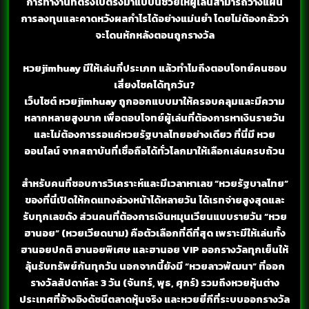
การทำงานที่ตรงไปตรงมาแบบนี้ช่วยให้ผู้เล่นสามารถวางแผน
การลงทุนและคาดหวังผลกำไรได้อย่างแม่นยำ โดยไม่ต้องกลัวว่า
จะโดนหักหลังตอนถูกรางวัล
หวยjimhuay มีให้เล่นกี่ประเภท แล้วทำไมถึงตอบโจทย์คนชอบ
เสี่ยงโชคได้ทุกวัน?
เว็บไซต์ หวยjimhuay ถูกออกแบบมาให้ครอบคลุมและมีความ
หลากหลายสูงมาก เพื่อตอบโจทย์ผู้เล่นที่ต้องการหาเงินรายวัน
และไม่ต้องการรอแค่หวยรัฐบาลไทยอย่างเดียว ที่นี่มี หวย
ออนไลน์ จากสถาบันที่เชื่อถือได้ทั่วโลกมาให้เลือกเล่นครบถ้วน
สำหรับคนที่ชอบการวิเคราะห์และมีเวลาหาเลข “หวยรัฐบาลไทย”
ของที่นี่เปิดให้กดแทงล่วงหน้าได้หลายวัน ได้เรทจ่ายสูงสุดและ
รับทุกเลขดัง ส่วนคนที่ต้องการเงินหมุนเวียนแบบรายวัน “หวย
ฮานอย” (หวยเวียดนาม) คือตัวเลือกที่ดีที่สุด เพราะมีให้เล่นทั้ง
ฮานอยปกติ ฮานอยพิเศษ และฮานอย VIP ออกรางวัลทุกเย็นให้
ลุ้นรับทรัพย์กันทุกวัน นอกจากนี้ยังมี “หวยลาวพัฒนา” ที่ออก
รางวัลสัปดาห์ละ 3 วัน (จันทร์, พุธ, ศุกร์) รวมถึงหวยหุ้นต่าง
ประเทศที่อ้างอิงดัชนีตลาดหุ้นจริง และหวยยี่กีที่ระบบออกรางวัล