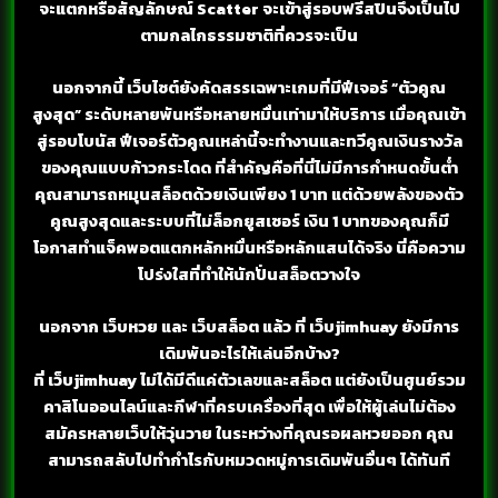
จะแตกหรือสัญลักษณ์ Scatter จะเข้าสู่รอบฟรีสปินจึงเป็นไป
ตามกลไกธรรมชาติที่ควรจะเป็น
นอกจากนี้ เว็บไซต์ยังคัดสรรเฉพาะเกมที่มีฟีเจอร์ “ตัวคูณ
สูงสุด” ระดับหลายพันหรือหลายหมื่นเท่ามาให้บริการ เมื่อคุณเข้า
สู่รอบโบนัส ฟีเจอร์ตัวคูณเหล่านี้จะทำงานและทวีคูณเงินรางวัล
ของคุณแบบก้าวกระโดด ที่สำคัญคือที่นี่ไม่มีการกำหนดขั้นต่ำ
คุณสามารถหมุนสล็อตด้วยเงินเพียง 1 บาท แต่ด้วยพลังของตัว
คูณสูงสุดและระบบที่ไม่ล็อกยูสเซอร์ เงิน 1 บาทของคุณก็มี
โอกาสทำแจ็คพอตแตกหลักหมื่นหรือหลักแสนได้จริง นี่คือความ
โปร่งใสที่ทำให้นักปั่นสล็อตวางใจ
นอกจาก เว็บหวย และ เว็บสล็อต แล้ว ที่ เว็บjimhuay ยังมีการ
เดิมพันอะไรให้เล่นอีกบ้าง?
ที่ เว็บjimhuay ไม่ได้มีดีแค่ตัวเลขและสล็อต แต่ยังเป็นศูนย์รวม
คาสิโนออนไลน์และกีฬาที่ครบเครื่องที่สุด เพื่อให้ผู้เล่นไม่ต้อง
สมัครหลายเว็บให้วุ่นวาย ในระหว่างที่คุณรอผลหวยออก คุณ
สามารถสลับไปทำกำไรกับหมวดหมู่การเดิมพันอื่นๆ ได้ทันที