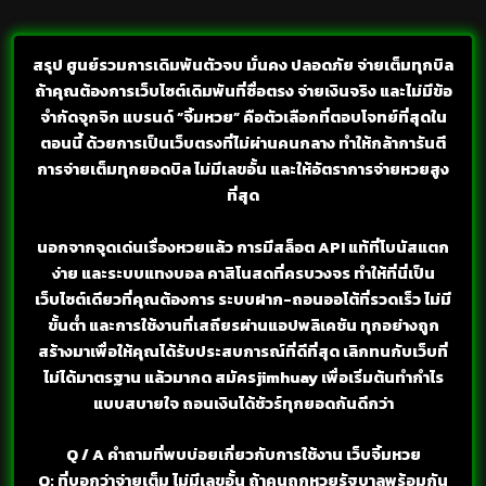
สรุป ศูนย์รวมการเดิมพันตัวจบ มั่นคง ปลอดภัย จ่ายเต็มทุกบิล
ถ้าคุณต้องการเว็บไซต์เดิมพันที่ซื่อตรง จ่ายเงินจริง และไม่มีข้อ
จำกัดจุกจิก แบรนด์ “จิ้มหวย” คือตัวเลือกที่ตอบโจทย์ที่สุดใน
ตอนนี้ ด้วยการเป็นเว็บตรงที่ไม่ผ่านคนกลาง ทำให้กล้าการันตี
การจ่ายเต็มทุกยอดบิล ไม่มีเลขอั้น และให้อัตราการจ่ายหวยสูง
ที่สุด
นอกจากจุดเด่นเรื่องหวยแล้ว การมีสล็อต API แท้ที่โบนัสแตก
ง่าย และระบบแทงบอล คาสิโนสดที่ครบวงจร ทำให้ที่นี่เป็น
เว็บไซต์เดียวที่คุณต้องการ ระบบฝาก-ถอนออโต้ที่รวดเร็ว ไม่มี
ขั้นต่ำ และการใช้งานที่เสถียรผ่านแอปพลิเคชัน ทุกอย่างถูก
สร้างมาเพื่อให้คุณได้รับประสบการณ์ที่ดีที่สุด เลิกทนกับเว็บที่
ไม่ได้มาตรฐาน แล้วมากด สมัครjimhuay เพื่อเริ่มต้นทำกำไร
แบบสบายใจ ถอนเงินได้ชัวร์ทุกยอดกันดีกว่า
Q / A คำถามที่พบบ่อยเกี่ยวกับการใช้งาน เว็บจิ้มหวย
Q: ที่บอกว่าจ่ายเต็ม ไม่มีเลขอั้น ถ้าคนถูกหวยรัฐบาลพร้อมกัน