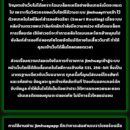
ปัญหาเข้าเว็บไม่ได้เพราะโดนบล็อกเครือข่ายอินเทอร์เน็ตจะหมด
ไป เพราะทีมวิศวกรของเว็บไซต์ได้วางระบบ jimhuayทางเข้า ไว้
ด้วยเทคโนโลยีลิงก์สำรองอัจฉริยะ (Smart Routing) เมื่อระบบ
หลังบ้านตรวจพบว่าลิงก์หลักกำลังมีความหน่วง หรือโดนบล็อก
การเชื่อมต่อ เซิร์ฟเวอร์จะทำการสลับโดเมนและโยกย้ายคุณไป
ยังลิงก์สำรองที่ปลอดภัยโดยอัตโนมัติภายในเสี้ยววินาที ทำให้
คุณเข้าเว็บได้ลื่นไหลตลอดเวลา
ส่วนเรื่องความปลอดภัยในการทำรายการ jimhuayเข้าสู่ระบบ
หน้าเว็บไซต์ได้ติดตั้งเทคโนโลยีการเข้ารหัส SSL 256-bit ซึ่งเป็น
มาตรฐานเดียวกับเว็บธนาคาร ทุกครั้งที่คุณใส่เบอร์โทรศัพท์
และรหัสผ่าน ข้อมูลจะถูกเข้ารหัสลับทันที ป้องกันแฮกเกอร์ดัก
จับข้อมูล ทำให้มั่นใจได้เต็มร้อยว่าประวัติการแทงหวยและยอด
เงินเครดิตของคุณจะปลอดภัย ไม่มีการรั่วไหลแน่นอน
การใช้งานผ่าน jimhuayapp ดีกว่าการเล่นผ่านเบราว์เซอร์บนมือ