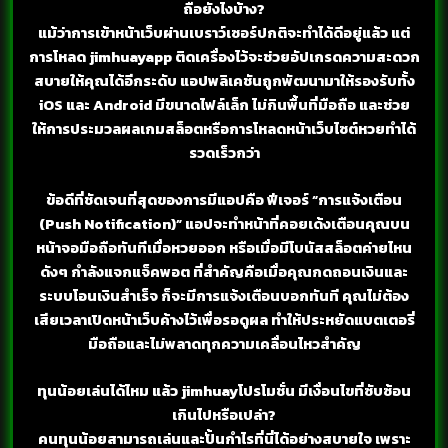
ถือยังไงบ้าง?
แม้ว่าการเข้าหน้าเว็บผ่านเบราว์เซอร์ปกติจะทำได้ดีอยู่แล้ว แต่
การโหลด jimhuayapp ติดเครื่องไว้จะช่วยอัปเกรดความสะดวก
สบายให้คุณได้อีกระดับ แอปพลิเคชันถูกพัฒนามาให้รองรับทั้ง
iOS และ Android มีขนาดไฟล์เล็ก ไม่กินพื้นที่มือถือ และช่วย
ให้การประมวลผลเกมสล็อตหรือการโหลดหน้าเว็บไซต์หวยทำได้
รวดเร็วกว่า
ข้อดีที่ชัดเจนที่สุดของการมีแอปคือ ฟีเจอร์ “การแจ้งเตือน
(Push Notification)” แอปจะทำหน้าที่คอยเด้งเตือนคุณบน
หน้าจอมือถือทันทีเมื่อหวยออก หรือเมื่อมีโบนัสสล็อตค่ายไหน
ดังๆ กำลังแจกแจ็คพอต ที่สำคัญคือเมื่อคุณกดถอนเงินและ
ระบบโอนเงินสำเร็จ ก็จะมีการแจ้งเตือนบอกทันที คุณไม่ต้อง
เสียเวลาเปิดหน้าเว็บค้างไว้เพื่อรอดูผล ทำให้ประหยัดแบตเตอรี่
มือถือและไม่พลาดทุกความเคลื่อนไหวสำคัญ
ทุนน้อยเล่นได้ไหม แล้ว jimhuayโปรโมชั่น มีเงื่อนไขที่ซับซ้อน
เกินไปหรือเปล่า?
คนทุนน้อยสามารถเล่นและปั้นกำไรที่นี่ได้อย่างสบายใจ เพราะ