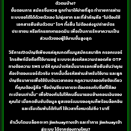
ตัวตนบ้าง?
ขั้นตอนการ สมัครจิ้มหวย ถูกทำมาให้ง่ายที่สุด ทำรายการผ่าน
ระบบออโต้ได้ด้วยตัวเอง ไม่ยุ่งยาก และที่สำคัญคือ “ไม่ต้องใช้
เอกสารยืนยันตัวตน” ใดๆ ทั้งสิ้น ไม่ต้องส่งรูปถ่ายบัตร
ประชาชน หรือทักแชทหาแอดมิน เพื่อเป็นการรักษาความเป็น
ส่วนตัวของผู้ใช้งานขั้นสูงสุด
วิธีการเปิดบัญชีเพียงแค่คุณกดที่เมนูสมัครสมาชิก กรอกเบอร์
โทรศัพท์มือถือที่ใช้งานอยู่ ระบบจะส่งรหัสความปลอดภัย OTP
ทางข้อความ SMS มาให้ คุณนำรหัสนั้นมากรอกเพื่อยืนยันว่าคุณ
คือเจ้าของเบอร์ตัวจริง จากนั้นตั้งรหัสผ่านสำหรับใช้งาน และผูก
บัญชีธนาคารเพื่อใช้รับเงินเวลาถอน กฎความปลอดภัยข้อเดียว
ที่คุณต้องรู้คือ “ชื่อบัญชีธนาคารจะต้องตรงกับชื่อที่ใช้ลง
ทะเบียนเท่านั้น” เพื่อป้องกันไม่ให้คนอื่นมาแอบอ้างถอนเงินของ
คุณไป เมื่อกดยืนยันข้อมูล ยูสเซอร์เนมของคุณก็พร้อมล็อกอิน
และเริ่มเดิมพันได้ทันที ใช้เวลาทั้งหมดไม่ถึง 1 นาที
ถ้าเว็บโดนบล็อกจะหา jimhuayทางเข้า และทำการ jimhuayเข้า
สู่ระบบ ได้จากช่องทางไหน?