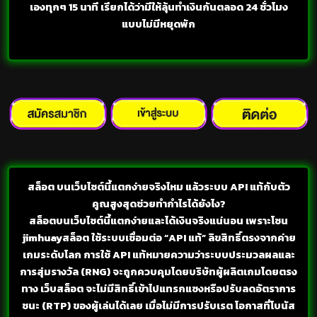
เองทุกๆ 15 นาที เรียกได้ว่ามีให้ลุ้นทำเงินกันตลอด 24 ชั่วโมง
แบบไม่มีหยุดพัก
สล็อต บนเว็บไซต์นี้แตกง่ายจริงไหม แล้วระบบ API แท้กับตัว
คูณสูงสุดช่วยทำกำไรได้ยังไง?
สล็อตบนเว็บไซต์นี้แตกง่ายและได้เงินจริงแน่นอน เพราะโซน
jimhuayสล็อต ใช้ระบบเชื่อมต่อ “API แท้” ลิขสิทธิ์ตรงจากค่าย
เกมระดับโลก การใช้ API แท้หมายความว่าระบบประมวลผลและ
การสุ่มรางวัล (RNG) จะถูกควบคุมโดยบริษัทผู้ผลิตเกมโดยตรง
ทาง เว็บสล็อต จะไม่มีสิทธิ์เข้าไปแทรกแซงหรือปรับลดอัตราการ
ชนะ (RTP) ของผู้เล่นได้เลย เมื่อไม่มีการปรับเรต โอกาสที่โบนัส