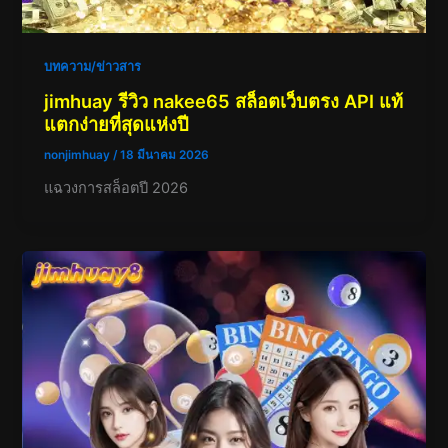
บทความ/ข่าวสาร
jimhuay รีวิว nakee65 สล็อตเว็บตรง API แท้
แตกง่ายที่สุดแห่งปี
nonjimhuay
/
18 มีนาคม 2026
แฉวงการสล็อตปี 2026