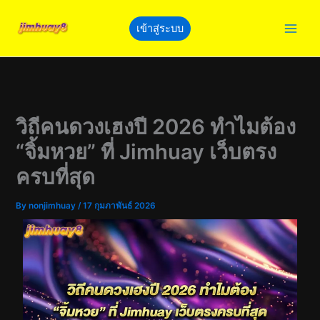
Skip
to
เข้าสู่ระบบ
content
วิถีคนดวงเฮงปี 2026 ทำไมต้อง
“จิ้มหวย” ที่ Jimhuay เว็บตรง
ครบที่สุด
By
nonjimhuay
/
17 กุมภาพันธ์ 2026