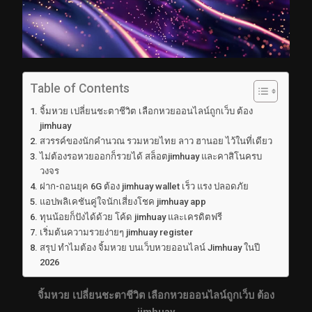
Table of Contents
จิ้มหวย เปลี่ยนชะตาชีวิต เลือกหวยออนไลน์ถูกเว็บ ต้อง
jimhuay
สวรรค์ของนักคำนวณ รวมหวยไทย ลาว ฮานอย ไว้ในที่เดียว
ไม่ต้องรอหวยออกก็รวยได้ สล็อตjimhuay และคาสิโนครบ
วงจร
ฝาก-ถอนยุค 6G ต้อง jimhuay wallet เร็ว แรง ปลอดภัย
แอปพลิเคชันคู่ใจนักเสี่ยงโชค jimhuay app
ทุนน้อยก็ปังได้ด้วย โค้ด jimhuay และเครดิตฟรี
เริ่มต้นความรวยง่ายๆ jimhuay register
สรุป ทำไมต้อง จิ้มหวย บนเว็บหวยออนไลน์ Jimhuay ในปี
2026
จิ้มหวย เปลี่ยนชะตาชีวิต เลือกหวยออนไลน์ถูกเว็บ ต้อง