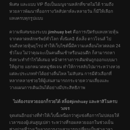
พิเศษ และแบบ VIP ถือเป็นเมนูจานหลักที่ขาดไม่ได้ รวมถึง
หวยลาวพัฒนาที่ออกรางวัลสัปดาห์ละหลายวัน ก็มีให้เลือก
แทงครบทุกรูปแบบ
ความพิเศษของระบบ
jimhuay bet
คือการเปิดรับแทงหวยหุ้น
จากตลาดหลักทรัพย์ทั่วโลก ทั้งนิเคอิ ฮั่งเส็ง ดาวโจนส์ ไป
จนถึงหวยหุ้นยุโรป ทำให้เว็บไซต์นี้มีความเคลื่อนไหวตลอด 24
ชั่วโมง ไม่ว่าคุณจะเป็นคนตื่นเช้าหรือนอนดึก ก็สามารถหา
จังหวะทำกำไรได้เสมอ หน้าตารางการเดิมพันถูกออกแบบมา
ให้ดูง่าย แยกหมวดหมู่ชัดเจน ทำให้การสลับไปมาระหว่างหวย
แต่ละประเภททำได้อย่างลื่นไหล ไม่สับสน การมีตัวเลือกที่
หลากหลายช่วยให้ผู้เล่นสามารถกระจายความเสี่ยงและ
วางแผนการเดินเงินได้อย่างมีประสิทธิภาพ
ไม่ต้องรอหวยออกก็รวยได้ สล็อตjimhuay และคาสิโนครบ
วงจร
จุดเด่นอีกอย่างที่ทำให้เว็บนี้เหนือกว่าคู่แข่งคือการไม่ปล่อยให้
เวลาของผู้เล่นสูญเปล่า ระหว่างที่รอผลหวยออกในช่วงเย็น
ช่วงบ่ายที่ว่างเว้นจากการงานสามารถเปลี่ยนเป็นช่วงเวลา