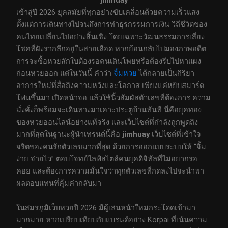
jimhuay
เข้าสู่ปี 2026 ยุคสมัยที่ทุกอย่างขับเคลื่อนด้วยความเร็วแสง
ตั้งแต่การเดินทางไปจนถึงการทำธุรกรรมการเงิน วิถีชีวิตของ
คนไทยเปลี่ยนไปอย่างสิ้นเชิง โดยเฉพาะวัฒนธรรมการเสี่ยง
โชคที่ฝังรากลึกอยู่ในสายเลือด หากย้อนกลับไปมองภาพอดีต
การจะซื้อหวยสักใบต้องรอคนเดินโพยหรือต้องรีบไปหาแผง
ก่อนหวยออก แต่ในวันนี้ คำว่า
จิ้มหวย
ได้กลายเป็นกิริยา
อาการใหม่ที่สื่อถึงความหวังและโอกาส เพียงแค่หยิบสมาร์ต
โฟนขึ้นมา เปิดหน้าจอ แล้วใช้นิ้วสัมผัสตัวเลขที่ต้องการ ความ
มั่งคั่งก็พร้อมจะเดินทางมาเคาะประตูบ้านทันที นี่คือยุคทอง
ของหวยออนไลน์อย่างแท้จริง และเว็บไซต์ที่กำลังถูกพูดถึง
มากที่สุดในฐานะผู้นำเทรนด์นี้คือ
jimhuay
เว็บไซต์ที่เข้าใจ
จริตของคนรักตัวเลขมากที่สุด ด้วยการออกแบบระบบให้ “จิ้ม
ง่าย จ่ายไว” ตอบโจทย์ไลฟ์สไตล์คนยุคดิจิทัลที่ไม่อยากรอ
คอย และต้องการความมั่นใจว่าทุกตัวเลขที่กดลงไปจะนำพา
ผลตอบแทนที่คุ้มค่ากลับมา
ในสมรภูมิเว็บหวยปี 2026 มีผู้เล่นหน้าใหม่กระโดดเข้ามา
มากมาย หากเปรียบเทียบกับแบรนด์อย่าง Korpai ที่เน้นความ